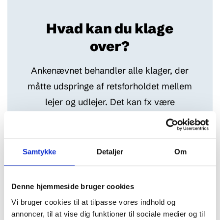
Hvad kan du klage
over?
Ankenævnet behandler alle klager, der
måtte udspringe af retsforholdet mellem
lejer og udlejer. Det kan fx være
manglende rengøring eller varme.
Ankenævnet behandler klager fra lejere
Samtykke
Detaljer
Om
over udlejningsbureauer, som er
etableret i Danmark, vedrørende lejers
Denne hjemmeside bruger cookies
ophold i og leje af feriehus. En klage
Vi bruger cookies til at tilpasse vores indhold og
mod et udlejningsbureau, der er
annoncer, til at vise dig funktioner til sociale medier og til
etableret i udlandet, kan dog behandles,