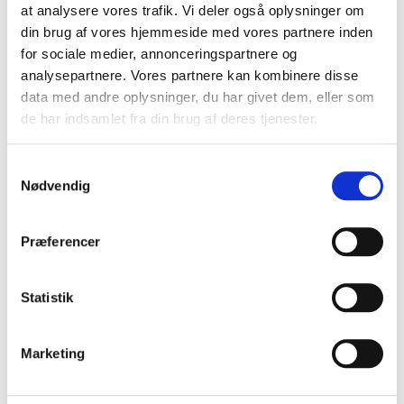
at analysere vores trafik. Vi deler også oplysninger om
hvis sagen har større tilknytning til
din brug af vores hjemmeside med vores partnere inden
for sociale medier, annonceringspartnere og
Danmark end til etableringslandet, eller
analysepartnere. Vores partnere kan kombinere disse
hvis parterne er enige herom.
data med andre oplysninger, du har givet dem, eller som
Se
vedtægter
for Ankenævnet § 2, stk. 1
de har indsamlet fra din brug af deres tjenester.
og 2.
Samtykkevalg
Nødvendig
Se tidligere afgørelser
Præferencer
Statistik
Marketing
Vi behandler
ikke