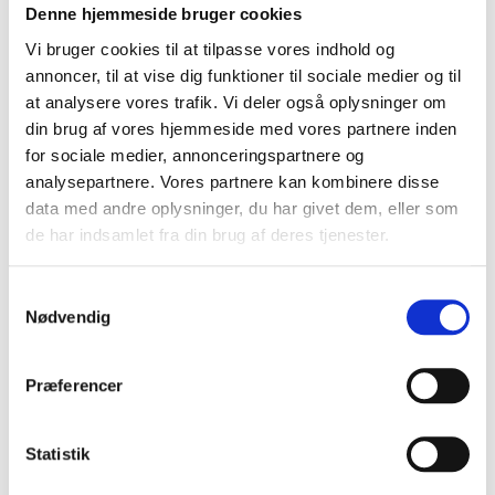
Denne hjemmeside bruger cookies
et
svarskrift
, som sendes til dig som klager.
Vi bruger cookies til at tilpasse vores indhold og
annoncer, til at vise dig funktioner til sociale medier og til
at analysere vores trafik. Vi deler også oplysninger om
3. Replik
din brug af vores hjemmeside med vores partnere inden
for sociale medier, annonceringspartnere og
Du får her mulighed for at kommentere
analysepartnere. Vores partnere kan kombinere disse
indklagedes svarskrift i en
replik
.
data med andre oplysninger, du har givet dem, eller som
de har indsamlet fra din brug af deres tjenester.
4. Duplik
Samtykkevalg
Nødvendig
Din replik sendes til indklagede, der har
mulighed for at komme med en sidste
Præferencer
kommentar i en
duplik
.
Statistik
5. Klargøring