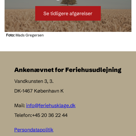
Se tidligere afgørelser
Foto:
Mads Gregersen
Ankenævnet for Feriehusudlejning
Vandkunsten 3, 3.
DK-1467 København K
Mail:
info@feriehusklage.dk
Telefon:+45 20 36 22 44
Persondatapolitik