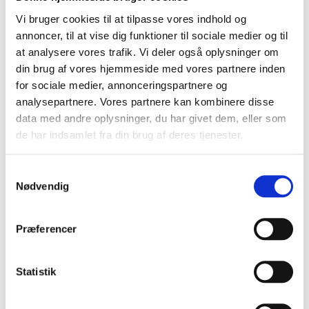
given sag ville kunne behandles af
Vi bruger cookies til at tilpasse vores indhold og
ankenævnet. Alle sager er forskellige, så den
annoncer, til at vise dig funktioner til sociale medier og til
at analysere vores trafik. Vi deler også oplysninger om
endelige beslutning om, hvorvidt en sag kan
din brug af vores hjemmeside med vores partnere inden
behandles, kan først afgøres, når
for sociale medier, annonceringspartnere og
ankenævnets sekretariat har modtaget
analysepartnere. Vores partnere kan kombinere disse
data med andre oplysninger, du har givet dem, eller som
samtlige bilag sammen med den udfyldte
de har indsamlet fra din brug af deres tjenester.
klageformular.
Samtykkevalg
Her på hjemmesiden kan du se
eksempler på
Nødvendig
tidligere afgørelser
, så du kan få et indtryk af,
hvordan ankenævnet har vurderet forskellige
Præferencer
sager. Vær opmærksom på, at Ankenævnet
for Feriehusudlejning hverken
behandler
Statistik
sager vedrørende personskade, tingskade
eller sager, hvor der allerede måtte foreligge