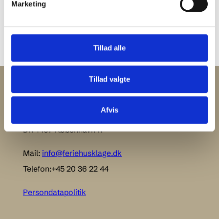
Marketing
en afgørelse (domstol, voldgift, forlig etc.).
Tillad alle
Tillad valgte
Ankenævnet for Feriehusudlejning
Afvis
Vandkunsten 3, 3.
DK-1467 København K
Mail:
info@feriehusklage.dk
Telefon:+45 20 36 22 44
Persondatapolitik