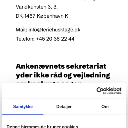
Vandkunsten 3, 3.
DK-1467 København K
Mail:
info@feriehusklage.dk
Telefon: +45 20 36 22 44
Ankenævnets sekretariat
yder ikke råd og vejledning
om konkrete sager
I praksis betyder det, at sekretariatet ikke kan
udtale sig om chancerne for at få medhold i
Samtykke
Detaljer
Om
en sag eller om en eventuel kompensations
størrelse, men kun oplyse om, hvorvidt en
Denne hjemmeside bruger cookies