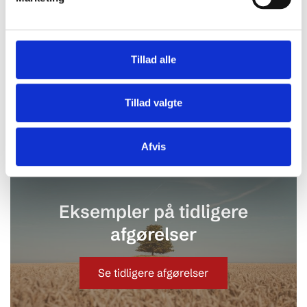
udlejningsbureau indbringe
en sag for ankenævnet?
Tillad alle
Har du lejet feriehuset ud fra
Tillad valgte
særlige forudsætninger?
Afvis
Eksempler på tidligere
afgørelser
Se tidligere afgørelser