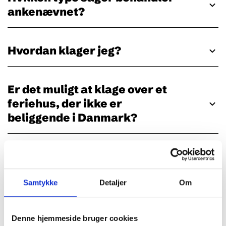
ankenævnet?
Hvordan klager jeg?
Er det muligt at klage over et
feriehus, der ikke er
beliggende i Danmark?
Er det muligt at klage over et
hus/en lejlighed lejet via en
Samtykke
Detaljer
Om
udlejningsportal, fx Airbnb,
Booking.com o.l.?
Denne hjemmeside bruger cookies