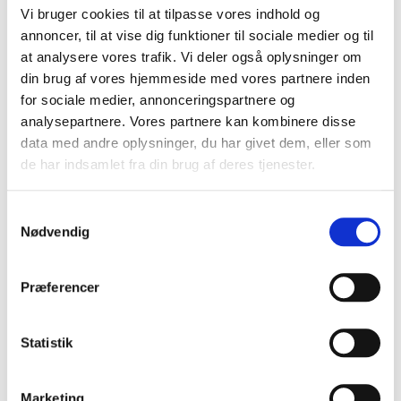
Vi bruger cookies til at tilpasse vores indhold og
Hvad betyder
annoncer, til at vise dig funktioner til sociale medier og til
afhjælpningsret og -pligt?
at analysere vores trafik. Vi deler også oplysninger om
din brug af vores hjemmeside med vores partnere inden
for sociale medier, annonceringspartnere og
Hvad kan sekretariatet
analysepartnere. Vores partnere kan kombinere disse
hjælpe med?
data med andre oplysninger, du har givet dem, eller som
de har indsamlet fra din brug af deres tjenester.
Hvad menes der med, at
Samtykkevalg
ankenævnet er privat?
Nødvendig
Præferencer
Hvad siger ankenævnets
vedtægter?
Statistik
Kan en husejer eller et
Marketing