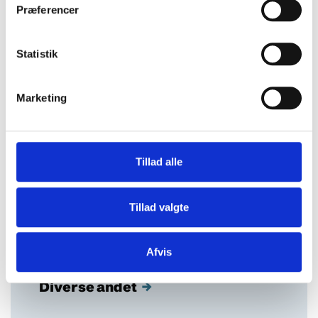
Rengøring
→
Præferencer
Statistik
Skadedyr
→
Marketing
Tillad alle
Corona/Covid-19
→
Tillad valgte
Afvis
Diverse andet
→