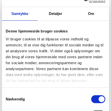
Larm- og lugtgener
→
Samtykke
Detaljer
Om
Denne hjemmeside bruger cookies
Vi bruger cookies til at tilpasse vores indhold og
Opvarmning
→
annoncer, til at vise dig funktioner til sociale medier og til
at analysere vores trafik. Vi deler også oplysninger om
din brug af vores hjemmeside med vores partnere inden
for sociale medier, annonceringspartnere og
analysepartnere. Vores partnere kan kombinere disse
data med andre oplysninger, du har givet dem, eller som
Pool og spa
→
de har indsamlet fra din brug af deres tjenester.
Samtykkevalg
Nødvendig