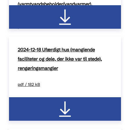
(varmtvandsbeholder/vandvarmer).
Udearealer (vedligehold).
pdf / 285 kB
2024-12-18 Ufærdigt hus (manglende
faciliteter og dele, der ikke var til stede),
rengøringsmangler
pdf / 182 kB