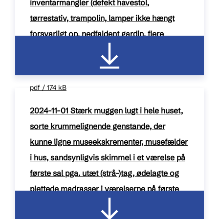
inventarmangler (defekt havestol,
tørrestativ, trampolin, lamper ikke hængt
forsvarligt op, nedfaldent gardin, flere
bageplader af forkert størrelse, defekt
kaffemaskine m.m.)
pdf / 174 kB
2024-11-01 Stærk muggen lugt i hele huset,
sorte krummelignende genstande, der
kunne ligne museekskrementer, musefælder
i hus, sandsynligvis skimmel i et værelse på
første sal pga. utæt (strå-)tag, ødelagte og
plettede madrasser i værelserne på første
sal, utøj i madrasserne, formentlig en