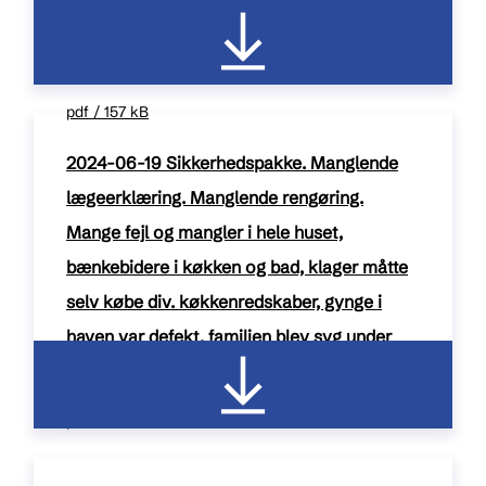
Tilgroet og faldefærdig terrasse. Uplejet og
tilgroet udenomsareal
pdf / 157 kB
2024-06-19 Sikkerhedspakke. Manglende
lægeerklæring. Manglende rengøring.
Mange fejl og mangler i hele huset,
bænkebidere i køkken og bad, klager måtte
selv købe div. køkkenredskaber, gynge i
haven var defekt, familien blev syg under
opholdet.
pdf / 165 kB