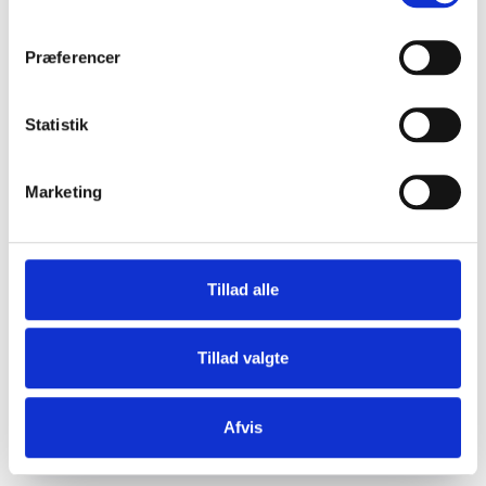
Præferencer
Statistik
Marketing
2020-02-26 Feriehusets rengøringstilstand,
feriehusets temperatur og forekomster af
mug og skimmelsvamp.
Tillad alle
pdf / 133 kB
Tillad valgte
Afvis