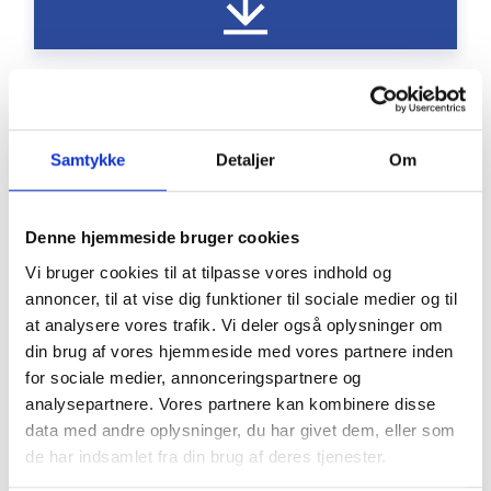
2023-05-30 Aftaleret, forbrugerret,
Samtykke
Detaljer
Om
fortrydelsesret.
Denne hjemmeside bruger cookies
pdf / 169 kB
Vi bruger cookies til at tilpasse vores indhold og
annoncer, til at vise dig funktioner til sociale medier og til
at analysere vores trafik. Vi deler også oplysninger om
din brug af vores hjemmeside med vores partnere inden
for sociale medier, annonceringspartnere og
analysepartnere. Vores partnere kan kombinere disse
data med andre oplysninger, du har givet dem, eller som
de har indsamlet fra din brug af deres tjenester.
2022-12-07 Afbestilling, da parkeringsplads