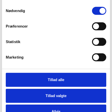
ikke var fuldt til rådighed.
Samtykkevalg
Nødvendig
Præferencer
pdf / 169 kB
Statistik
Marketing
2022-12-07 Dokumentation for booking,
Tillad alle
leveringsmangel
Tillad valgte
pdf / 173 kB
Afvis