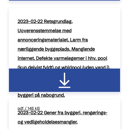
2023-02-22 Retsgrundlag.
Uoverensstemmelse med
annonceringsmaterialet. Larm fra
nærliggende byggeplads. Manglende
internet. Defekte varmelegemer i hhv. pool
(kun delvist fyldt) og whirlpool (uden vand i).
Sengene havde ikke standardbredde (90
cm). Manglende rengøring og byggestøv fra
byggeri på nabogrund.
pdf / 148 kB
2023-02-22 Gener fra byggeri, rengørings-
og vedligeholdelsesmangler.