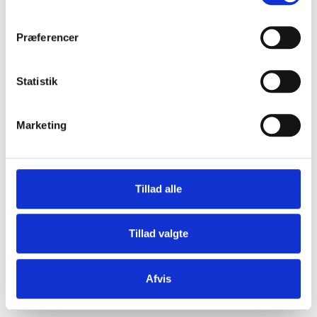
Præferencer
Statistik
Marketing
2021-05-12 Støjgener fra vandmølle og
olieterminal
Tillad alle
pdf / 163 kB
Tillad valgte
Afvis