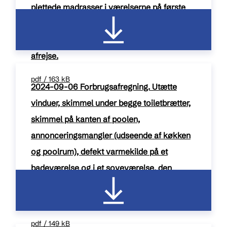
plettede madrasser i værelserne på første
sal, utøj i madrasserne, formentlig en
levende kakerlak i sofaen, m.m. Førtidig
afrejse.
pdf / 163 kB
2024-09-06 Forbrugsafregning. Utætte
vinduer, skimmel under begge toiletbrætter,
skimmel på kanten af poolen,
annonceringsmangler (udseende af køkken
og poolrum), defekt varmekilde på et
badeværelse og i et soveværelse, den
annoncerede varmepumpe fandtes ikke.
Førtidig afrejse.
pdf / 149 kB