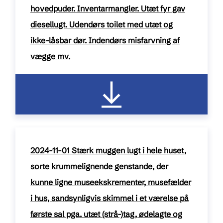
hovedpuder. Inventarmangler. Utæt fyr gav
diesellugt. Udendørs toilet med utæt og
ikke-låsbar dør. Indendørs misfarvning af
vægge mv.
pdf / 267 kB
2024-11-01 Stærk muggen lugt i hele huset,
sorte krummelignende genstande, der
kunne ligne museekskrementer, musefælder
i hus, sandsynligvis skimmel i et værelse på
første sal pga. utæt (strå-)tag, ødelagte og